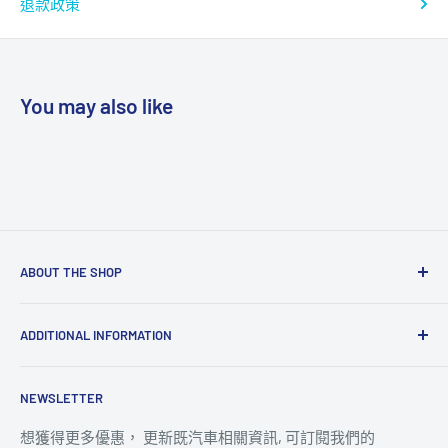
退款政策
You may also like
ABOUT THE SHOP
人汽集團旗下之汽車維修改裝及保養部門
ADDITIONAL INFORMATION
除了一般汽車服務外, 汽車零件或汽車用品之訂購亦可在網
上選購
Search
NEWSLETTER
Privacy Policy
地址: 土瓜灣馬頭圍道161號I AUTO PREMIUM
Terms of Services
想獲得更多優惠， 更新既汽車相關資訊, 可訂閱我們的