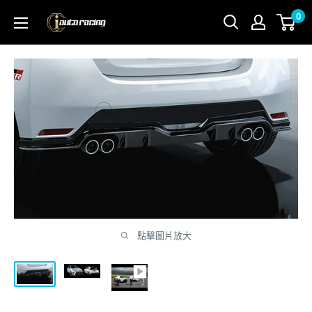
跳
0
I
到
Automobile
內
Centre
容
點擊圖片放大